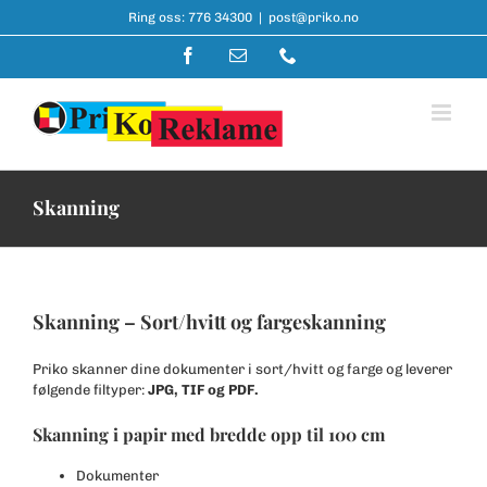
Skip
Ring oss:
776 34300
|
post@priko.no
to
content
Facebook
E-
Telefon
post
Skanning
Skanning – Sort/hvitt og fargeskanning
Priko skanner dine dokumenter i sort/hvitt og farge og leverer
følgende filtyper:
JPG, TIF og PDF.
Skanning i papir med bredde opp til 100 cm
Dokumenter